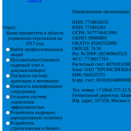
Наименование организации
ИНН: 7718634535
Опрос:
КПП: 771801001
ОГРН: 5077746413091
Ваши приоритеты в области
ОКПО: 99686801
управления персоналом на
ОКАТО: 45263552000
2017 год:
ОКВЭД: 74.50
Найти профессиональных
Рег. № ПФР: 087409043523
людей
ФСС: 7738017763
Поставить/восстановить
Расчетный счет: 4070281038
кадровый учет и
Банк: ОАО "ПРОМСВЯЗЬБ
документооборот
БИК: 044525555
Улучшить систему
Kорр. счет: 30101810400000
адаптации и мотивации
Повысить квалификацию
Тел. номер: +7 (964) 577-22-5
сотрудников
Генеральный директор: Шар
Отладить систему
Юр. адрес: 107258, Москва г,
управления
эффективностью
Разработать кадровую,
корпоративную политику
Разработать
стратегическое и бизнес-