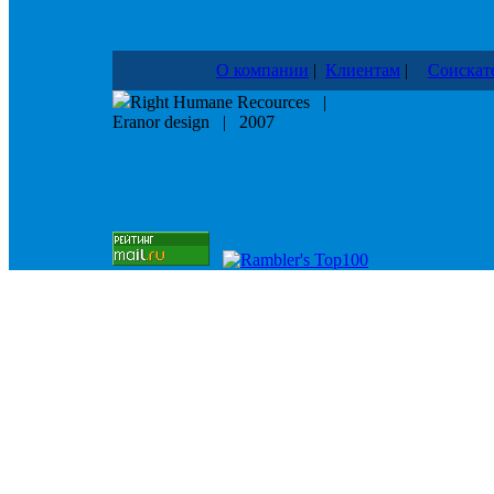
О компании
|
Клиентам
|
Соискат
Right Humane Recources |
Eranor design | 2007